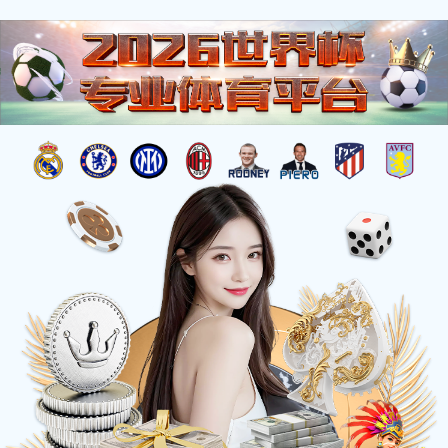
立即注册
乐鱼官方站页面登录入
口
官网 · 权威体育数据
平台
乐鱼官方站页面登录入口 OFFICIAL WEBSITE
自2022年创立以来，
乐鱼官方站页面登录入口
致力于
为用户提供包括NBA、英超、欧洲杯、LPL在内的热门
赛事直播与数据服务，广受用户信赖。